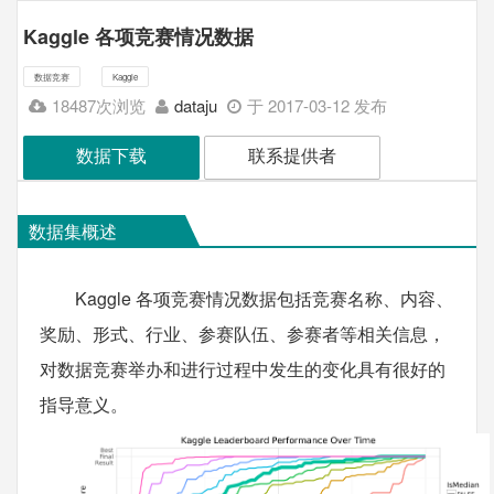
Kaggle 各项竞赛情况数据
数据竞赛
Kaggle
18487次浏览
dataju
于 2017-03-12 发布
数据下载
联系提供者
数据集概述
Kaggle 各项竞赛情况数据包括竞赛名称、内容、
奖励、形式、行业、参赛队伍、参赛者等相关信息，
对数据竞赛举办和进行过程中发生的变化具有很好的
指导意义。