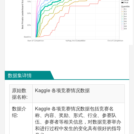
数据集详情
原始数
Kaggle 各项竞赛情况数据
据名称:
数据介
Kaggle 各项竞赛情况数据包括竞赛名
绍:
称、内容、奖励、形式、行业、参赛队
伍、参赛者等相关信息，对数据竞赛举办
和进行过程中发生的变化具有很好的指导